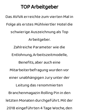
Arbeitsplatz. Bei uns findest Du 
TOP Arbeitgeber
zahlreiche Arbeitszeitmodelle und die 
Das AVIVA erreichte zum vierten Mal in
Möglichkeit, in einer 4-Tage-Woche zu 
Folge als erstes Mühlviertler Hotel die
arbeiten. So kannst Du Beruf und 
Familie bzw. Privatleben bestmöglich 
schwierige Auszeichnung als Top
vereinbaren.

Arbeitgeber.
Zahlreiche Parameter wie die
Wir legen großen Wert darauf, dass 
Entlohnung, Arbeitszeitmodelle,
unsere Mitarbeiter eine sinnstiftende 
Benefits, aber auch eine
Tätigkeit ausüben können. Als 
Mitarbeiterbefragung wurden vor
Gastgeber ermöglichen wir anderen 
einer unabhängigen Jury unter der
Menschen eine schöne Urlaubszeit 
und tragen dazu bei, dass sie 
Leitung das renommierten
unvergessliche Erinnerungen mit nach 
Branchenmagazin Rolling Pin in den
Hause nehmen.

letzten Monaten durchgeführt. Mit der
2018 eingeführten 4 Tage Woche, den