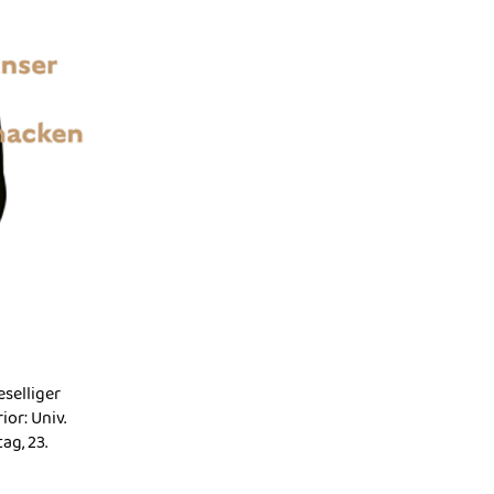
eselliger
or: Univ.
ag, 23.