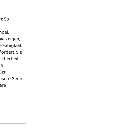
n: So
ndel,
ie zeigen,
 Fähigkeit,
ordert. Sie
icherheit
ch
Der
unsere Gene
ere