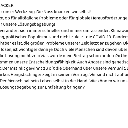
NACKER
r unser Werkzeug. Die Nuss knacken wir selbst!
en, ob für alltägliche Probleme oder für globale Herausforderunge
wir unsere Lösungsbegabung!
 verändert sich immer schneller und immer umfassender: Klimawa
ung, politischer Populismus und nicht zuletzt die COVID-19-Pandem
htbar es ist, die großen Probleme unserer Zeit jetzt anzugehen. Die
lösen, ist wichtiger denn je. Doch viele Menschen sind davon überf
die Lösung nicht zu: »Was würde mein Beitrag schon ändern?« Uns
emmen unsere Entscheidungsfähigkeit. Auch Ängste sind genetis
 Der Instinkt gewinnt zu oft die Oberhand über unsere Vernunft. 
rkus Hengstschläger zeigt in seinem Vortrag: Wir sind nicht auf 
 Der Mensch hat sein Leben selbst in der Hand! Wie können wir uns
Lösungsbegabung zur Entfaltung bringen?