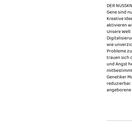
DER NUSSK
Gene sind nu
Kreative Ide
aktivieren 
Unsere Welt
Digitalisier
wie unverzic
Probleme zu 
trauen sich 
und Angst h
mitbestimmt.
Genetiker Ma
reduzierbar.
angeborene 